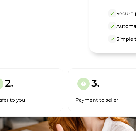
check
Secure 
check
Automat
check
Simple t
2.
3.
paid
sfer to you
Payment to seller