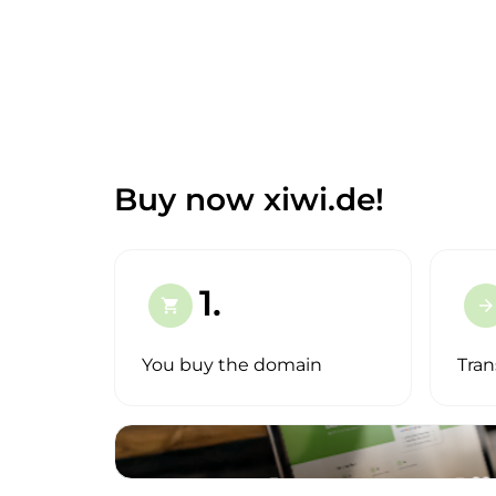
Buy now xiwi.de!
1.
shopping_cart
arrow_forward
You buy the domain
Tran