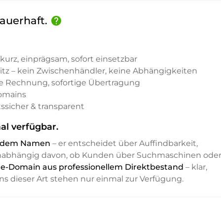
Dauerhaft.
help
kurz, einprägsam, sofort einsetzbar
sitz – kein Zwischenhändler, keine Abhängigkeiten
e Rechnung, sofortige Übertragung
Domains
ssicher & transparent
al verfügbar.
it dem Namen
– er entscheidet über Auffindbarkeit,
unabhängig davon, ob Kunden über Suchmaschinen ode
 .de-Domain aus professionellem Direktbestand
– klar,
ns dieser Art stehen nur einmal zur Verfügung.