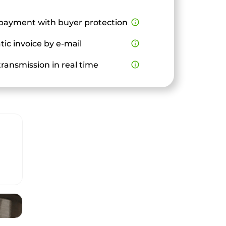
payment with buyer protection
info_outline
ic invoice by e-mail
info_outline
ransmission in real time
info_outline