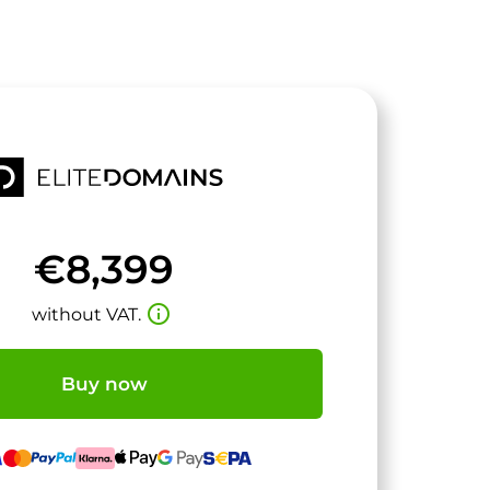
€8,399
info_outline
without VAT.
Buy now